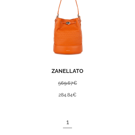
ZANELLATO
569.67
€
284.84
€
1