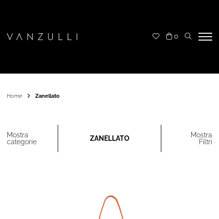
0
Home
Zanellato
Mostra
Mostra
ZANELLATO
categorie
Filtri