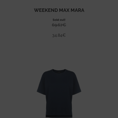
WEEKEND MAX MARA
Sold out!
69.67
€
34.84
€