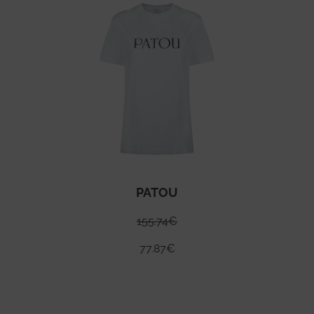
PATOU
155.74
€
77.87
€