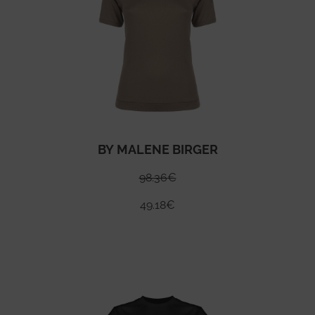
BY MALENE BIRGER
98.36
€
49.18
€