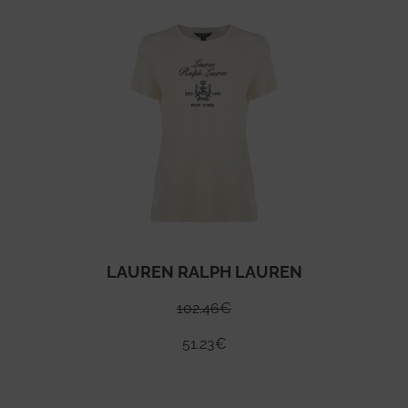
LAUREN RALPH LAUREN
102.46
€
51.23
€