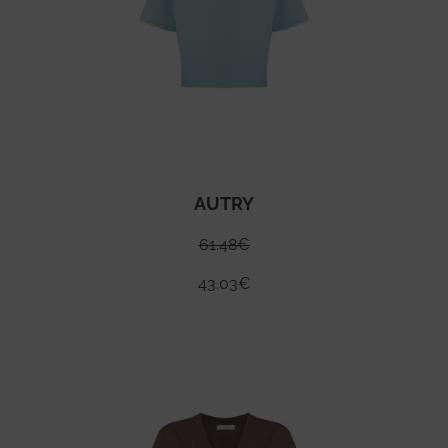
AUTRY
61.48
€
43.03
€