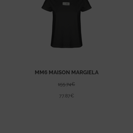
MM6 MAISON MARGIELA
155.74
€
77.87
€