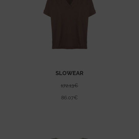
SLOWEAR
172.13
€
86.07
€