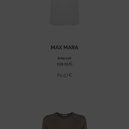
MAX MARA
Sold out!
131.15
€
65.57
€