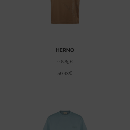
HERNO
118.85
€
59.43
€