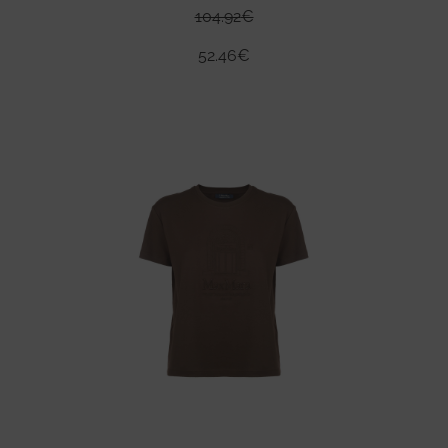
104.92
€
52.46
€