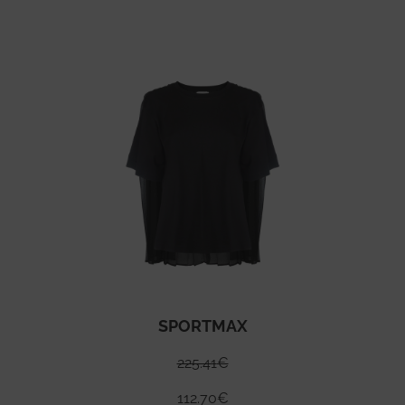
SPORTMAX
225.41
€
112.70
€