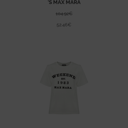
'S MAX MARA
104.92
€
52.46
€