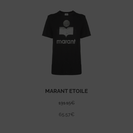
MARANT ETOILE
131.15
€
65.57
€