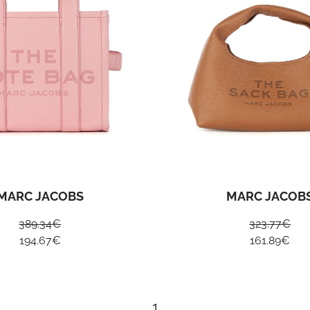
MARC JACOBS
MARC JACOB
389.34
€
323.77
€
194.67
€
161.89
€
1