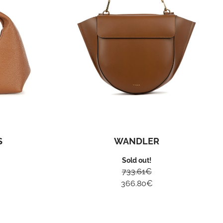
S
WANDLER
Sold out!
733.61
€
366.80
€