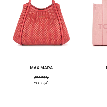
MAX MARA
573.77
€
286.89
€