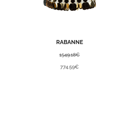
RABANNE
1549.18
€
774.59
€