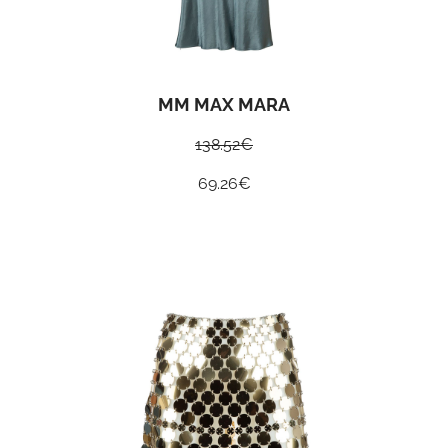
MM MAX MARA
138.52
€
69.26
€