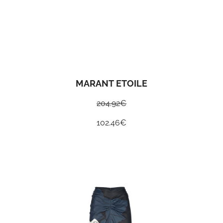
MARANT ETOILE
204.92
€
102.46
€