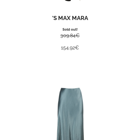
'S MAX MARA
Sold out!
309.84
€
154.92
€