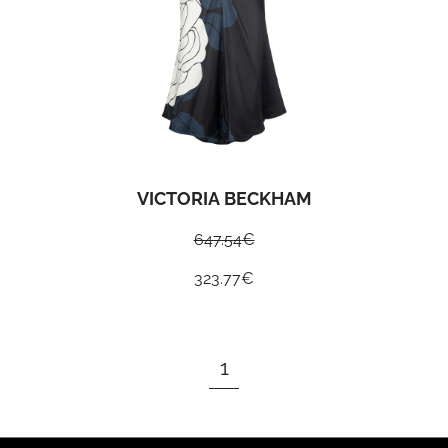
VICTORIA BECKHAM
647.54
€
323.77
€
1