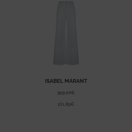
ISABEL MARANT
323.77
€
161.89
€