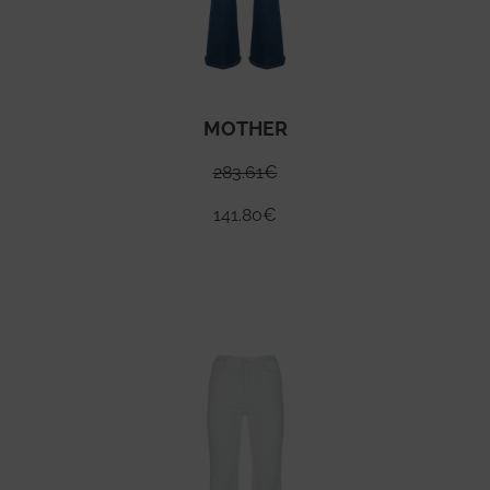
MOTHER
283.61
€
141.80
€