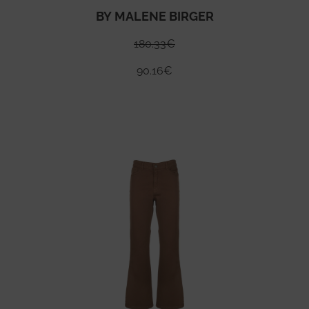
BY MALENE BIRGER
180.33
€
90.16
€