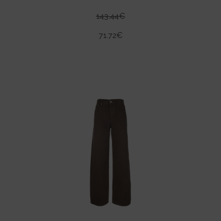
143.44
€
71.72
€