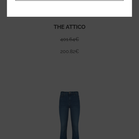
THE ATTICO
401.64
€
200.82
€