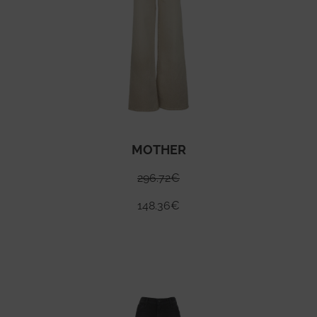
MOTHER
296.72
€
148.36
€