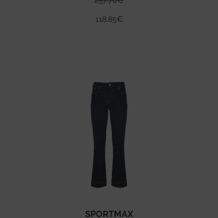
237.70
€
118.85
€
SPORTMAX