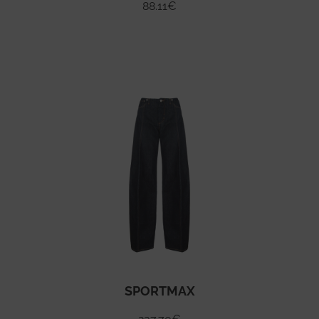
88.11
€
SPORTMAX