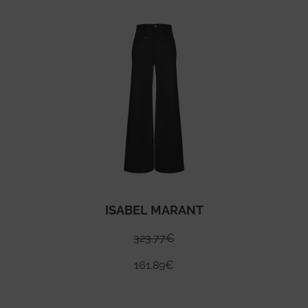
ISABEL MARANT
323.77
€
161.89
€