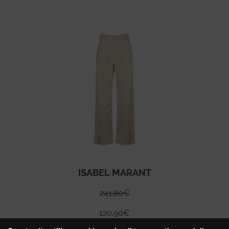
ISABEL MARANT
241.80
€
120.90
€