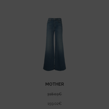
MOTHER
318.03
€
159.02
€