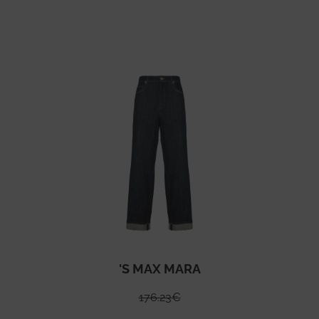
'S MAX MARA
176.23
€