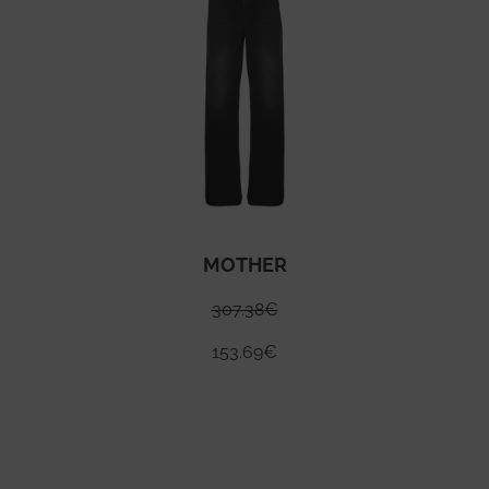
MOTHER
307.38
€
153.69
€