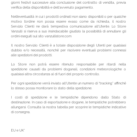
giorni festivi) successive alla conclusione del contratto di vendita, previa
verifica della disponibilità e dell'avvenuto pagamento.
Nell’eventualità in cui i prodotti ordinati non siano disponibili o per qualche
motivo l’ordine non possa essere evaso come da richiesta, il nostro
Servizio Clienti ne darà tempestiva comunicazione all'Utente. Lo Store
Vanzulli si riserva a suo insindacabile giudizio la possibilità di annullare gli
ordini eseguiti sul sito vanzullistore.com
Il nostro Servizio Clienti è a totale disposizione degli Utenti per qualsiasi
dubbio e/o necessità, nonché per risolvere eventuali problemi connessi
alle spedizioni dei prodotti.
Lo Store non potrà essere ritenuto responsabile per ritardi nella
spedizione causati da problemi doganali, condizioni meteorologiche o
qualsiasi altra circostanza al di fuori del proprio controllo.
Per ogni spedizione verrà inviato all'Utente un numero di “tracking” affinché
lo stesso possa monitorare lo stato della spedizione.
I costi di spedizione e le tempistiche dipendono dallo Stato di
destinazione. In caso di esportazione e dogane, le tempistiche potrebbero
allungarsi. Consulta la nostra tabella per scoprire le tempistiche indicative
di consegna.
EU e UK*