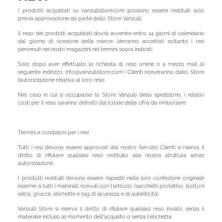
I prodotti acquistati su vanzullistore.com possono essere restituiti solo
previa approvazione da parte dello Store Vanzulli.
Il reso dei prodotti acquistati dovrà avvenire entro 14 giorni di calendario
dal giorno di ricezione della merce. Verranno accettati soltanto i resi
pervenuti nei nostri magazzini nei termini sopra indicati.
Solo dopo aver effettuato la richiesta di reso online o a mezzo mail al
seguente indirizzo: info@vanzullistore.com i Clienti riceveranno dallo Store
l’autorizzazione relativa al loro reso.
Nel caso in cui si occupasse lo Store Vanzulli della spedizione, i relativi
costi per il reso saranno detratti dal totale della cifra da rimborsare.
Termini e condizioni per i resi
Tutti i resi devono essere approvati dal nostro Servizio Clienti si riserva il
diritto di rifiutare qualsiasi reso restituito alla nostra struttura senza
autorizzazione.
I prodotti restituiti devono essere rispediti nella loro confezione originale
insieme a tutti i materiali ricevuti con l'articolo (sacchetti protettivi, bottoni
extra, grucce, etichette e tag di sicurezza e di autenticità).
Vanzulli Store si riserva il diritto di rifiutare qualsiasi reso inviato senza il
materiale incluso al momento dell'acquisto o senza l'etichetta.