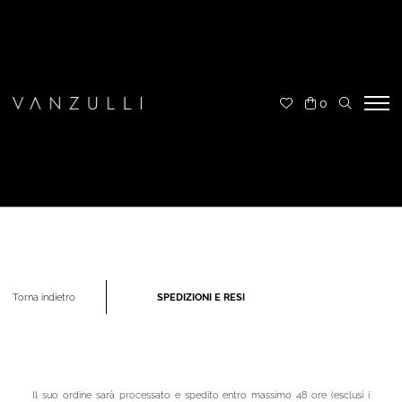
0
SPEDIZIONI E RESI
Torna indietro
Il suo ordine sarà processato e spedito entro massimo 48 ore (esclusi i