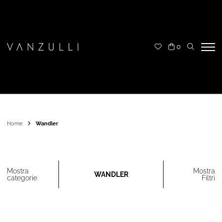
0
Home
Wandler
Mostra
Mostra
WANDLER
categorie
Filtri