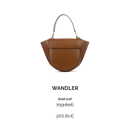
WANDLER
Sold out!
733.61
€
366.80
€