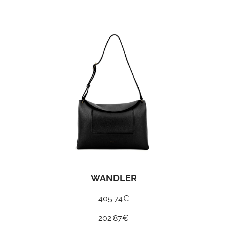
WANDLER
405.74
€
202.87
€