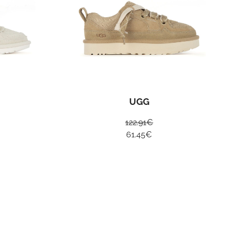
ER
I
UO
UGG
122.91
€
cy policy
61.45
€