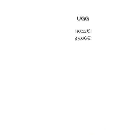
UGG
90.12
€
45.06
€