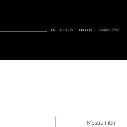
CARRELLO (
0
)
EN
ACCOUNT
PREFERITI
Mostra
Filtri