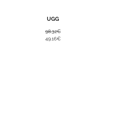
UGG
98.32
€
49.16
€