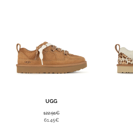
UGG
122.91
€
61.45
€