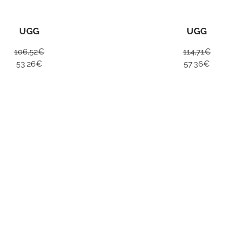
UGG
UGG
106.52
€
114.71
€
53.26
€
57.36
€