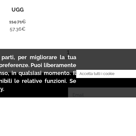
UGG
114.71
€
57.36
€
1
parti, per migliorare la tua
e preferenze. Puoi liberamente
nso, in qualsiasi momento. Il
Accetta tutti i cookie
bili le relative funzioni. Se
cy
.
Accetto i termini dell