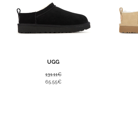
UGG
131.11
€
65.55
€