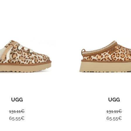
UGG
UGG
131.11
€
131.11
€
65.55
€
65.55
€