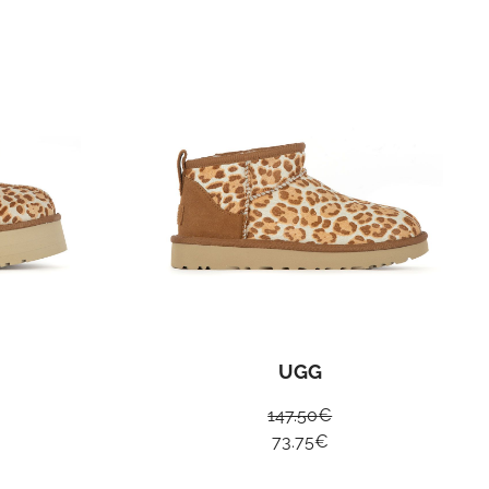
UGG
147.50
€
73.75
€