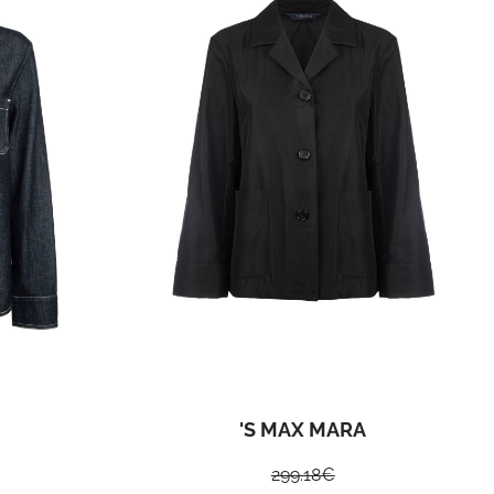
'S MAX MARA
299.18
€