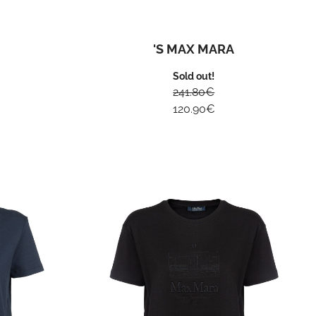
'S MAX MARA
Sold out!
241.80
€
120.90
€