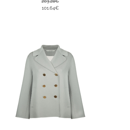
203.28
€
101.64
€