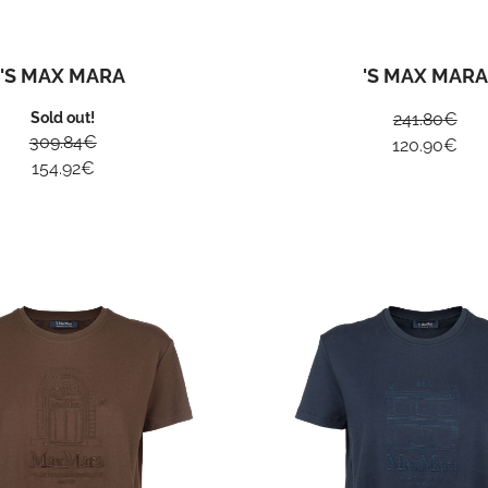
'S MAX MARA
'S MAX MARA
Sold out!
241.80
€
309.84
€
120.90
€
154.92
€