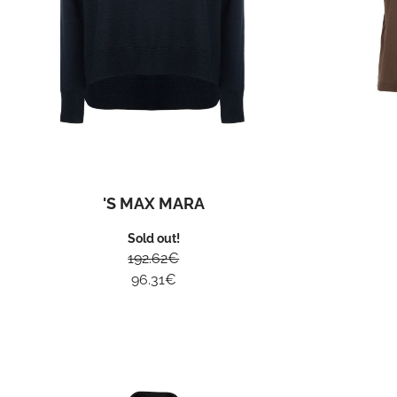
'S MAX MARA
Sold out!
192.62
€
96.31
€