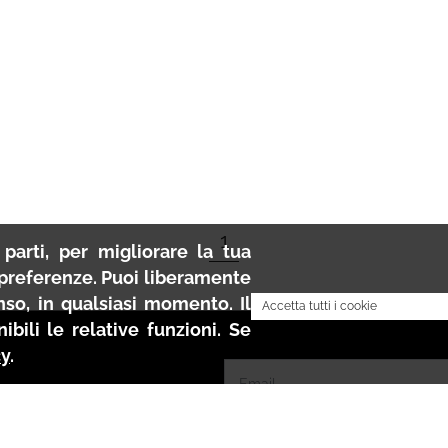
1
parti, per migliorare la tua
e preferenze. Puoi liberamente
nso, in qualsiasi momento. Il
Accetta tutti i cookie
bili le relative funzioni. Se
cy
.