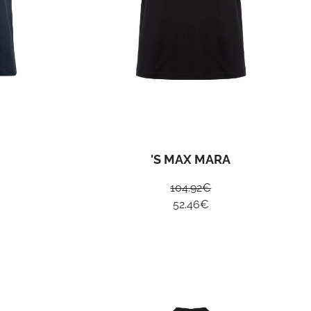
ER
I
UO
'S MAX MARA
104.92
€
cy policy
52.46
€