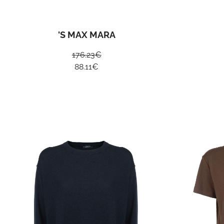
'S MAX MARA
176.23
€
88.11
€