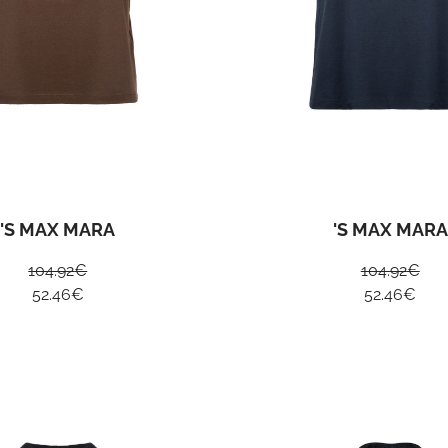
ISCRIVITI ALLA
NEWSLETTER P
AVERE UN 10% D
SCONTO SUL T
PRIMO ORDINE
'S MAX MARA
'S MAX MARA
104.92
€
104.92
€
Accetto i termini della privacy
Priva
52.46
€
52.46
€
ISCRIVITI