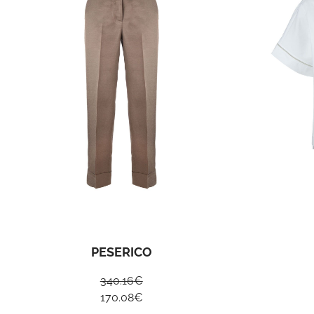
PESERICO
340.16
€
170.08
€