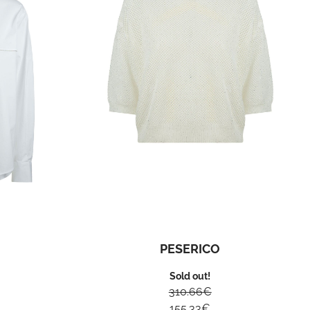
PESERICO
Sold out!
310.66
€
155.33
€