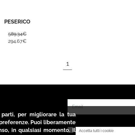
PESERICO
589.34
€
294.67
€
1
parti, per migliorare la tua
e preferenze. Puoi liberamente
Accetto i termini dell
nso, in qualsiasi momento. Il
Accetta tutti i cookie