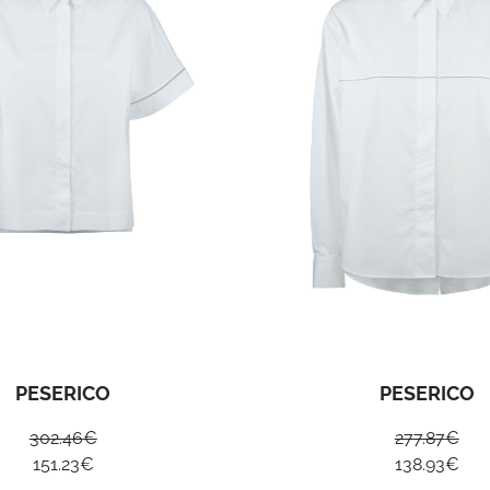
PESERICO
PESERICO
302.46
€
277.87
€
151.23
€
138.93
€