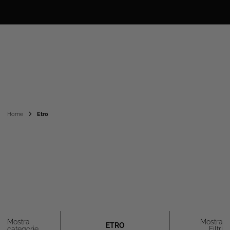
Home
Etro
Mostra
Mostra
ETRO
categorie
Filtri