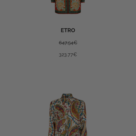
ETRO
647.54
€
323.77
€