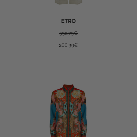
ETRO
532.79
€
266.39
€