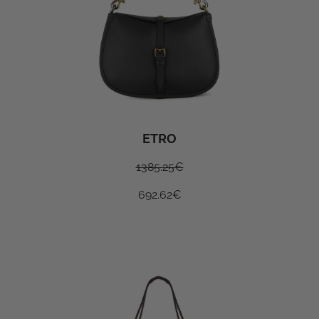
ETRO
1385.25
€
692.62
€