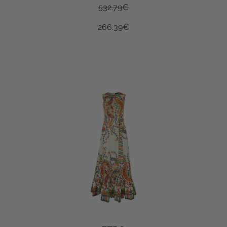
532.79
€
266.39
€