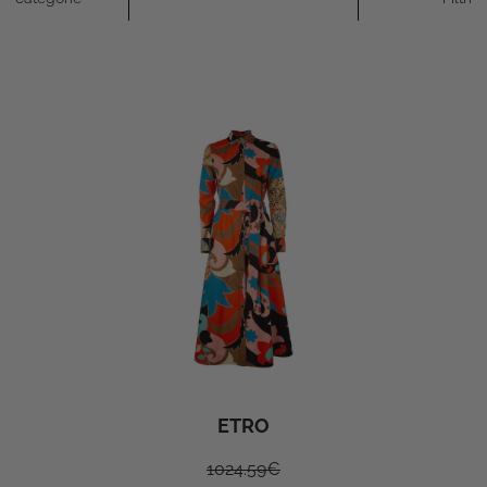
ETRO
1024.59
€