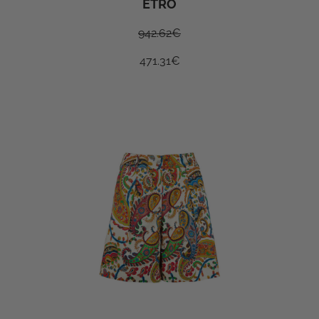
ETRO
942.62
€
471.31
€