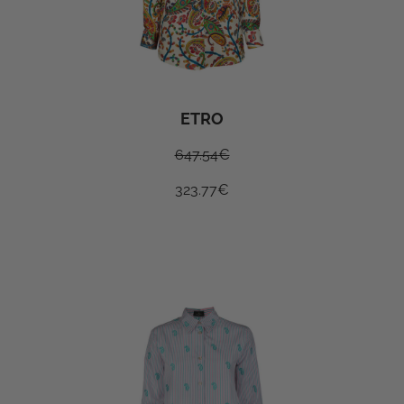
ETRO
647.54
€
323.77
€