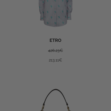
ETRO
426.23
€
213.11
€