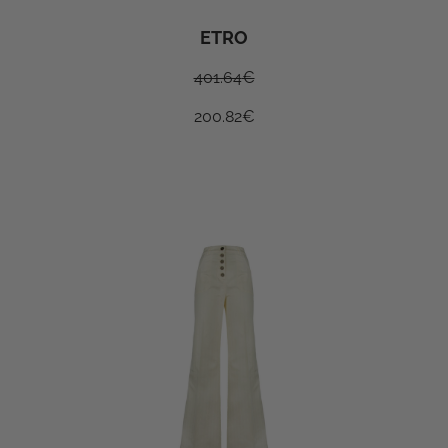
ETRO
401.64
€
200.82
€
ISCRIVITI ALLA
NEWSLETTER PER AVERE
UN 10% DI SCONTO SUL TUO
PRIMO ORDINE
Accetto i termini della privacy
Privacy policy
ISCRIVITI