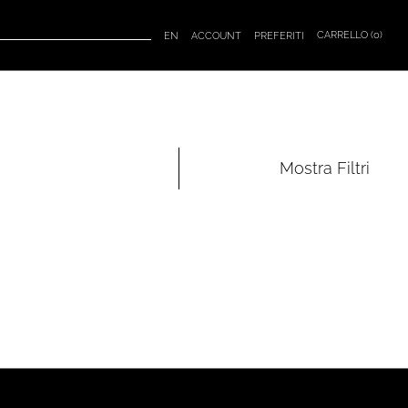
CARRELLO (
0
)
EN
ACCOUNT
PREFERITI
Mostra
Filtri