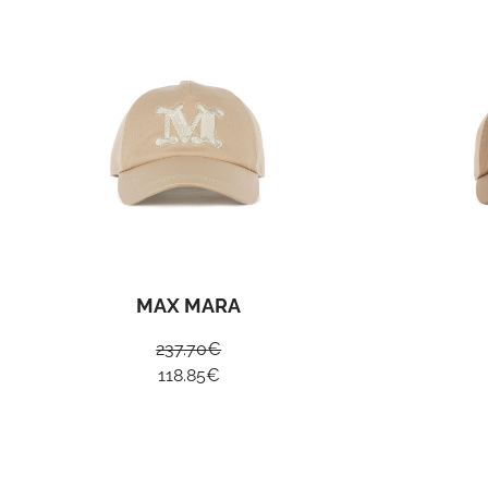
MAX MARA
237.70
€
118.85
€