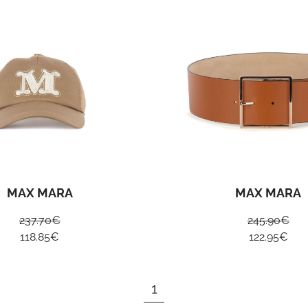
MAX MARA
MAX MARA
237.70
€
245.90
€
118.85
€
122.95
€
1